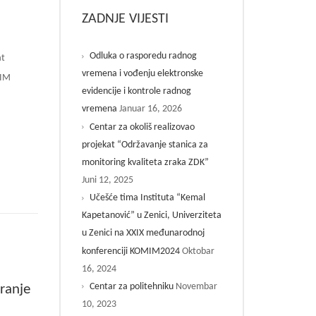
ZADNJE VIJESTI
Odluka o rasporedu radnog
at
vremena i vođenju elektronske
TIM
evidencije i kontrole radnog
Januar 16, 2026
vremena
Centar za okoliš realizovao
projekat “Održavanje stanica za
monitoring kvaliteta zraka ZDK”
Juni 12, 2025
Učešće tima Instituta “Kemal
Kapetanović” u Zenici, Univerziteta
u Zenici na XXIX međunarodnoj
Oktobar
konferenciji KOMIM2024
16, 2024
Novembar
Centar za politehniku
iranje
10, 2023