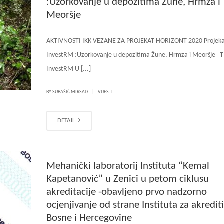
:Uzorkovanje u depozitima Žune, Hrmza i
Meoršje
AKTIVNOSTI IKK VEZANE ZA PROJEKAT HORIZONT 2020 Projek
InvestRM :Uzorkovanje u depozitima Žune, Hrmza i Meoršje 
InvestRM U [...]
|
BY SUBAŠIĆ MIRSAD
VIJESTI
DETAIL
Mehanički laboratorij Instituta “Kemal
Kapetanović” u Zenici u petom ciklusu
akreditacije -obavljeno prvo nadzorno
ocjenjivanje od strane Instituta za akredit
Bosne i Hercegovine