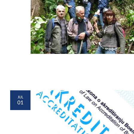
JUL
01