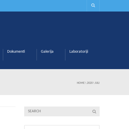
Dokumenti
Galerija
Laboratoriji
HOME
\
2020
\
JULI